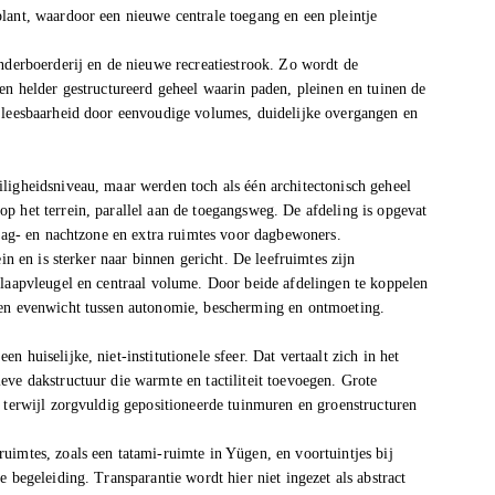
lant, waardoor een nieuwe centrale toegang en een pleintje
inderboerderij en de nieuwe recreatiestrook. Zo wordt de
en helder gestructureerd geheel waarin paden, pleinen en tuinen de
e leesbaarheid door eenvoudige volumes, duidelijke overgangen en
ligheidsniveau, maar werden toch als één architectonisch geheel
p het terrein, parallel aan de toegangsweg. De afdeling is opgevat
 dag- en nachtzone en extra ruimtes voor dagbewoners.
in en is sterker naar binnen gericht. De leefruimtes zijn
slaapvleugel en centraal volume. Door beide afdelingen te koppelen
een evenwicht tussen autonomie, bescherming en ontmoeting.
 huiselijke, niet-institutionele sfeer. Dat vertaalt zich in het
eve dakstructuur die warmte en tactiliteit toevoegen. Grote
, terwijl zorgvuldig gepositioneerde tuinmuren en groenstructuren
uimtes, zoals een tatami-ruimte in Yügen, en voortuintjes bij
 begeleiding. Transparantie wordt hier niet ingezet als abstract