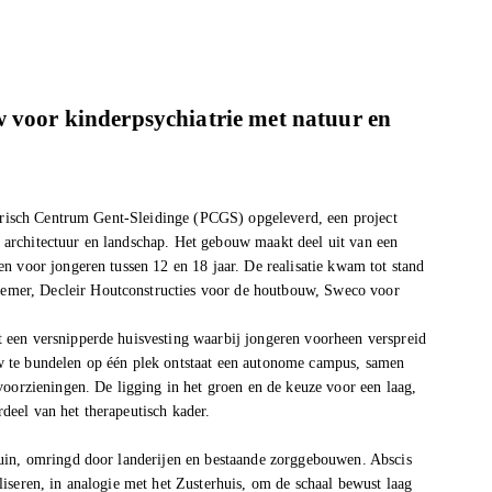
w voor kinderpsychiatrie met natuur en
atrisch Centrum Gent-Sleidinge (PCGS) opgeleverd, een project
g, architectuur en landschap. Het gebouw maakt deel uit van een
n voor jongeren tussen 12 en 18 jaar. De realisatie kwam tot stand
mer, Decleir Houtconstructies voor de houtbouw, Sweco voor
een versnipperde huisvesting waarbij jongeren voorheen verspreid
 te bundelen op één plek ontstaat een autonome campus, samen
voorzieningen. De ligging in het groen en de keuze voor een laag,
eel van het therapeutisch kader.
uin, omringd door landerijen en bestaande zorggebouwen. Abscis
iseren, in analogie met het Zusterhuis, om de schaal bewust laag