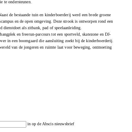
ie te ondersteunen.
aast de bestaande tuin en kinderboerderij werd een brede groene
erencampus en de open omgeving. Deze strook is ontworpen rond een
d dienstdoet als zitbank, pad of speelaanleiding.
 hangplek en freerun-parcours tot een sportveld, skatezone en DJ-
over in een boomgaard die aansluiting zoekt bij de kinderboerderij.
fwereld van de jongeren en ruimte laat voor beweging, ontmoeting
in op de Abscis nieuwsbrief