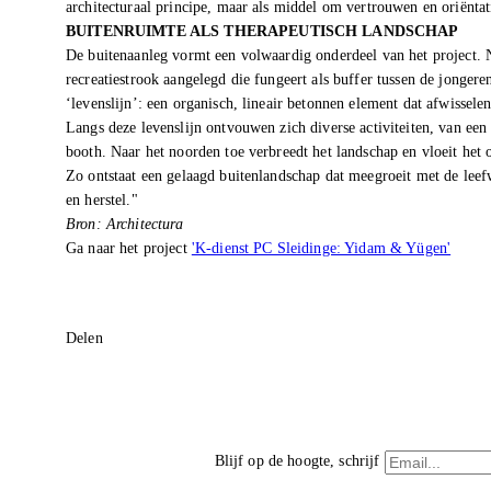
architecturaal principe, maar als middel om vertrouwen en oriëntat
BUITENRUIMTE ALS THERAPEUTISCH LANDSCHAP
De buitenaanleg vormt een volwaardig onderdeel van het project. N
recreatiestrook aangelegd die fungeert als buffer tussen de jong
‘levenslijn’: een organisch, lineair betonnen element dat afwisselen
Langs deze levenslijn ontvouwen zich diverse activiteiten, van een
booth. Naar het noorden toe verbreedt het landschap en vloeit het 
Zo ontstaat een gelaagd buitenlandschap dat meegroeit met de lee
en herstel."
Bron: Architectura
Ga naar het project
'K-dienst PC Sleidinge: Yidam & Yügen'
Delen
Blijf op de hoogte, schrijf