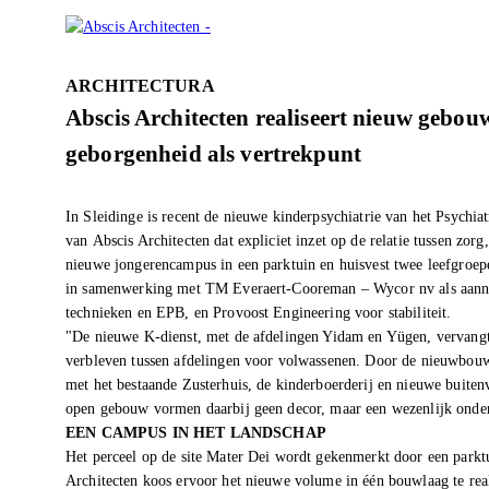
ARCHITECTURA
Abscis Architecten realiseert nieuw gebou
geborgenheid als vertrekpunt
In Sleidinge is recent de nieuwe kinderpsychiatrie van het Psychi
van Abscis Architecten dat expliciet inzet op de relatie tussen zor
nieuwe jongerencampus in een parktuin en huisvest twee leefgroepe
in samenwerking met TM Everaert-Cooreman – Wycor nv als aanne
technieken en EPB, en Provoost Engineering voor stabiliteit.
"De nieuwe K-dienst, met de afdelingen Yidam en Yügen, vervangt 
verbleven tussen afdelingen voor volwassenen. Door de nieuwbouw
met het bestaande Zusterhuis, de kinderboerderij en nieuwe buiten
open gebouw vormen daarbij geen decor, maar een wezenlijk onderd
EEN CAMPUS IN HET LANDSCHAP
Het perceel op de site Mater Dei wordt gekenmerkt door een parkt
Architecten koos ervoor het nieuwe volume in één bouwlaag te real