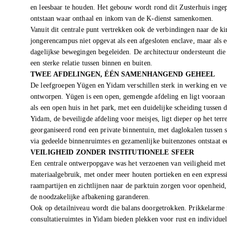
en leesbaar te houden. Het gebouw wordt rond dit Zusterhuis ingep
ontstaan waar onthaal en inkom van de K-dienst samenkomen.
Vanuit dit centrale punt vertrekken ook de verbindingen naar de k
jongerencampus niet opgevat als een afgesloten enclave, maar als e
dagelijkse bewegingen begeleiden. De architectuur ondersteunt di
een sterke relatie tussen binnen en buiten.
TWEE AFDELINGEN, ÉÉN SAMENHANGEND GEHEEL
De leefgroepen Yügen en Yidam verschillen sterk in werking en vei
ontworpen. Yügen is een open, gemengde afdeling en ligt vooraan o
als een open huis in het park, met een duidelijke scheiding tussen
Yidam, de beveiligde afdeling voor meisjes, ligt dieper op het terre
georganiseerd rond een private binnentuin, met daglokalen tussen 
via gedeelde binnenruimtes en gezamenlijke buitenzones ontstaat 
VEILIGHEID ZONDER INSTITUTIONELE SFEER
Een centrale ontwerpopgave was het verzoenen van veiligheid met een
materiaalgebruik, met onder meer houten portieken en een expressi
raampartijen en zichtlijnen naar de parktuin zorgen voor openheid
de noodzakelijke afbakening garanderen.
Ook op detailniveau wordt die balans doorgetrokken. Prikkelarme r
consultatieruimtes in Yidam bieden plekken voor rust en individuele