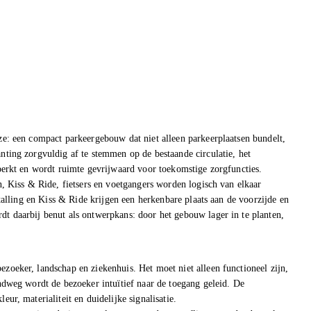
ze: een compact parkeergebouw dat niet alleen parkeerplaatsen bundelt,
nting zorgvuldig af te stemmen op de bestaande circulatie, het
eperkt en wordt ruimte gevrijwaard voor toekomstige zorgfuncties.
n, Kiss & Ride, fietsers en voetgangers worden logisch van elkaar
stalling en Kiss & Ride krijgen een herkenbare plaats aan de voorzijde en
t daarbij benut als ontwerpkans: door het gebouw lager in te planten,
zoeker, landschap en ziekenhuis. Het moet niet alleen functioneel zijn,
ndweg wordt de bezoeker intuïtief naar de toegang geleid. De
ur, materialiteit en duidelijke signalisatie.