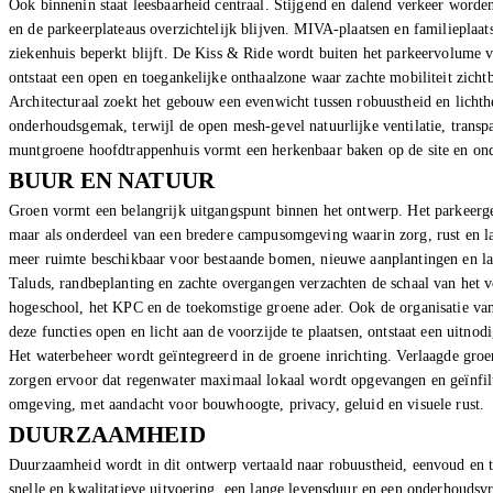
Ook binnenin staat leesbaarheid centraal. Stijgend en dalend verkeer worde
en de parkeerplateaus overzichtelijk blijven. MIVA-plaatsen en familieplaatse
ziekenhuis beperkt blijft. De Kiss & Ride wordt buiten het parkeervolume vo
ontstaat een open en toegankelijke onthaalzone waar zachte mobiliteit zicht
Architecturaal zoekt het gebouw een evenwicht tussen robuustheid en licht
onderhoudsgemak, terwijl de open mesh-gevel natuurlijke ventilatie, trans
muntgroene hoofdtrappenhuis vormt een herkenbaar baken op de site en onde
BUUR EN NATUUR
Groen vormt een belangrijk uitgangspunt binnen het ontwerp. Het parkeerge
maar als onderdeel van een bredere campusomgeving waarin zorg, rust en lan
meer ruimte beschikbaar voor bestaande bomen, nieuwe aanplantingen en la
Taluds, randbeplanting en zachte overgangen verzachten de schaal van het v
hogeschool, het KPC en de toekomstige groene ader. Ook de organisatie van 
deze functies open en licht aan de voorzijde te plaatsen, ontstaat een uitn
Het waterbeheer wordt geïntegreerd in de groene inrichting. Verlaagde groe
zorgen ervoor dat regenwater maximaal lokaal wordt opgevangen en geïnfilt
omgeving, met aandacht voor bouwhoogte, privacy, geluid en visuele rust.
DUURZAAMHEID
Duurzaamheid wordt in dit ontwerp vertaald naar robuustheid, eenvoud en 
snelle en kwalitatieve uitvoering, een lange levensduur en een onderhoudsvr