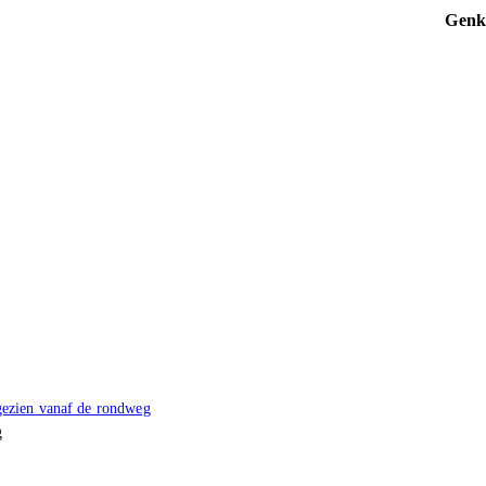
Genk
g