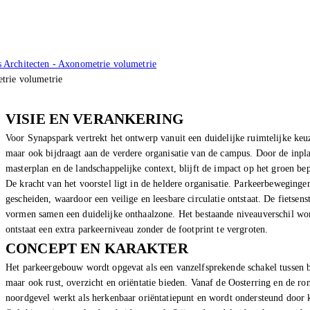
rie volumetrie
VISIE EN VERANKERING
Voor Synapspark vertrekt het ontwerp vanuit een duidelijke ruimtelijke keu
maar ook bijdraagt aan de verdere organisatie van de campus. Door de inpla
masterplan en de landschappelijke context, blijft de impact op het groen b
De kracht van het voorstel ligt in de heldere organisatie. Parkeerbeweginge
gescheiden, waardoor een veilige en leesbare circulatie ontstaat. De fietsen
vormen samen een duidelijke onthaalzone. Het bestaande niveauverschil word
ontstaat een extra parkeerniveau zonder de footprint te vergroten.
CONCEPT EN KARAKTER
Het parkeergebouw wordt opgevat als een vanzelfsprekende schakel tussen be
maar ook rust, overzicht en oriëntatie bieden. Vanaf de Oosterring en de ro
noordgevel werkt als herkenbaar oriëntatiepunt en wordt ondersteund door kle