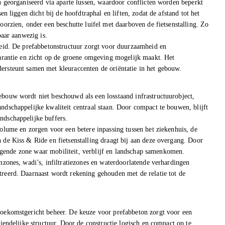
n georganiseerd via aparte lussen, waardoor conflicten worden beperkt
n liggen dicht bij de hoofdtraphal en liften, zodat de afstand tot het
orzien, onder een beschutte luifel met daarboven de fietsenstalling. Zo
baar aanwezig is.
heid. De prefabbetonstructuur zorgt voor duurzaamheid en
parantie en zicht op de groene omgeving mogelijk maakt. Het
rsteunt samen met kleuraccenten de oriëntatie in het gebouw.
bouw wordt niet beschouwd als een losstaand infrastructuurobject,
dschappelijke kwaliteit centraal staan. Door compact te bouwen, blijft
ndschappelijke buffers.
olume en zorgen voor een betere inpassing tussen het ziekenhuis, de
de Kiss & Ride en fietsenstalling draagt bij aan deze overgang. Door
odigende zone waar mobiliteit, verblijf en landschap samenkomen.
nzones, wadi’s, infiltratiezones en waterdoorlatende verhardingen
reerd. Daarnaast wordt rekening gehouden met de relatie tot de
toekomstgericht beheer. De keuze voor prefabbeton zorgt voor een
iendelijke structuur. Door de constructie logisch en compact op te