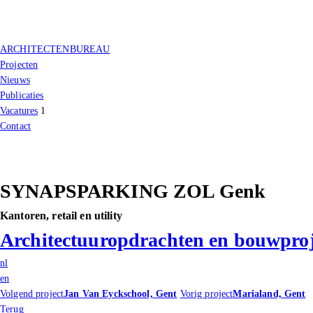
ARCHITECTENBUREAU
Projecten
Nieuws
Publicaties
Vacatures
1
Contact
SYNAPSPARKING ZOL Genk
Kantoren, retail en utility
Architectuuropdrachten en bouwproj
nl
en
Volgend project
Jan Van Eyckschool, Gent
Vorig project
Marialand, Gent
Terug